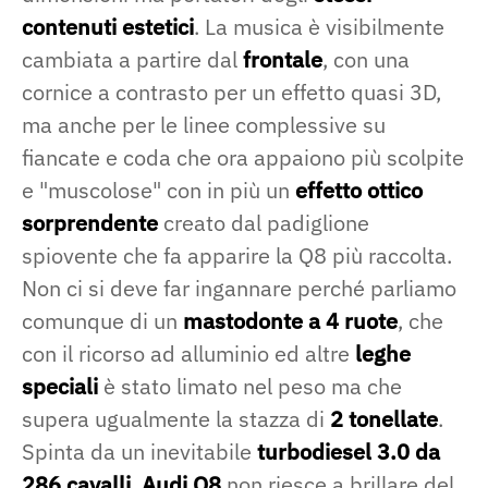
contenuti estetici
. La musica è visibilmente
cambiata a partire dal
frontale
, con una
cornice a contrasto per un effetto quasi 3D,
ma anche per le linee complessive su
fiancate e coda che ora appaiono più scolpite
e "muscolose" con in più un
effetto ottico
sorprendente
creato dal padiglione
spiovente che fa apparire la Q8 più raccolta.
Non ci si deve far ingannare perché parliamo
comunque di un
mastodonte a 4 ruote
, che
con il ricorso ad alluminio ed altre
leghe
speciali
è stato limato nel peso ma che
supera ugualmente la stazza di
2 tonellate
.
Spinta da un inevitabile
turbodiesel 3.0 da
286 cavalli
,
Audi Q8
non riesce a brillare del